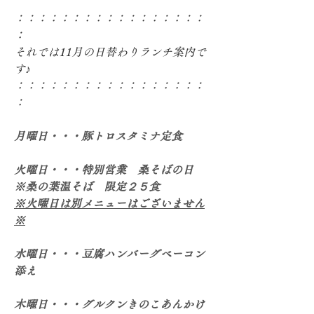
：：：：：：：：：：：：：：：：：
：
それでは11月の日替わりランチ案内で
す♪
：：：：：：：：：：：：：：：：：
：
月曜日・・・豚トロスタミナ定食
火曜日・・・特別営業　桑そばの日　
※桑の葉温そば　限定２５食
※火曜日は別メニューはございません
※
水曜日・・・豆腐ハンバーグベーコン
添え
木曜日・・・グルクンきのこあんかけ