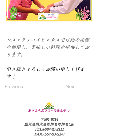
レストランハイビスカスでは島の産物
を使用し、美味しい料理を提供してお
ります。
引き続きよろしくお願い申し上げま
す！
Previous
Next
〒891-9214
鹿児島県大島郡知名町知名520
TEL:0997-93-2111
FAX:0997-93-5370