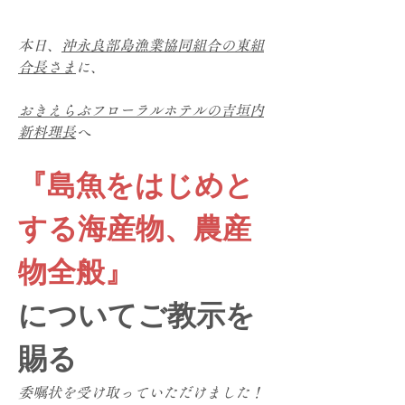
本日、
沖永良部島漁業協同組合の東組
合長さま
に、
おきえらぶフローラルホテルの吉垣内
新料理長
へ
『島魚をはじめと
する海産物、農産
物全般』
についてご教示を
賜る
委嘱状を受け取っていただけました！