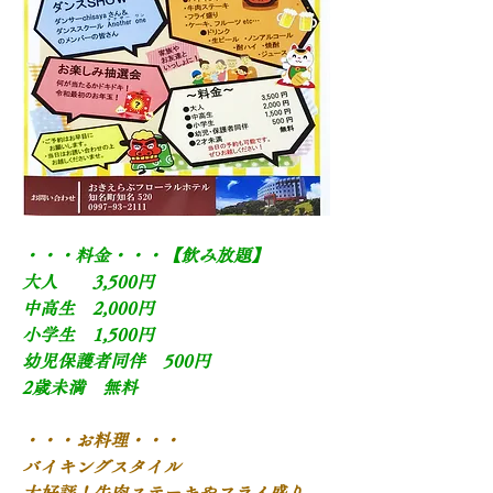
・・・料金・・・【飲み放題】
大人　　3,500円
中高生　2,000円
小学生　1,500円
幼児保護者同伴　500円
2歳未満　無料
・・・お料理・・・
バイキングスタイル
大好評！牛肉ステーキやフライ盛り