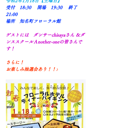
令和2年1月18日【土曜日】　
受付　18:30     開場　19:30　 終了　
21:00
場所　知名町フローラル館
ゲストには　ダンサーchisayaさん ＆ダ
ンススクールＡnother-oneの皆さんで
す！
さらに！
お楽しみ抽選会あり！！♪