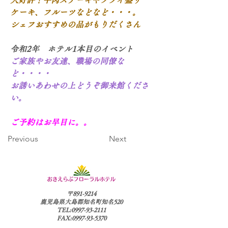
ケーキ、フルーツなどなど・・・。
シェフおすすめの品がもりだくさん
令和2年　ホテル1本目のイベント
ご家族やお友達、職場の同僚な
ど・・・・
お誘いあわせの上どうぞ御来館くださ
い。
ご予約はお早目に。。
Previous
Next
〒891-9214
鹿児島県大島郡知名町知名520
TEL:0997-93-2111
FAX:0997-93-5370