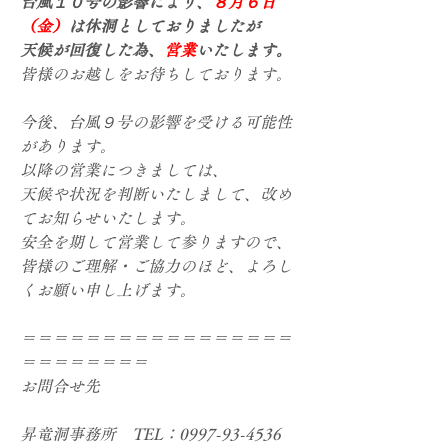
台風１０号の影響により、
８月６日
（金）
は休洞としておりましたが
天候が回復した為、
営業
いたします。
皆様のお越しをお待ちしております。

今後、台風９号の影響を受ける可能性
があります。

以降の営業につきましては、

天候や状況を判断いたしまして、改め
てお知らせいたします。

安全を期して営業して参りますので、

皆様のご理解・ご協力のほど、よろし
くお願い申し上げます。

＝＝＝＝＝＝＝＝＝＝＝＝＝＝＝＝＝
＝＝＝＝＝＝＝＝

お問合せ先

昇竜洞事務所　TEL：0997-93-4536
