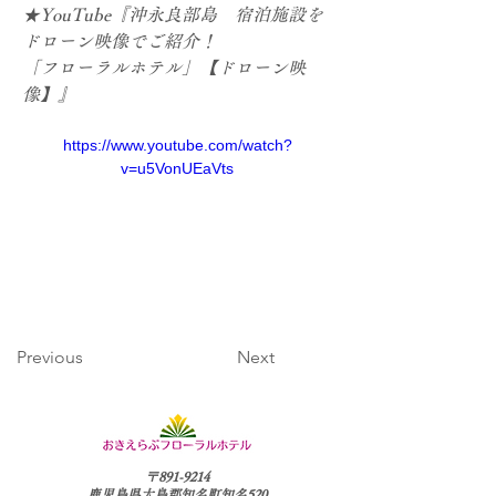
★YouTube『沖永良部島　宿泊施設を
ドローン映像でご紹介！

「フローラルホテル」【ドローン映
https://www.youtube.com/watch?
v=u5VonUEaVts
Previous
Next
〒891-9214
鹿児島県大島郡知名町知名520