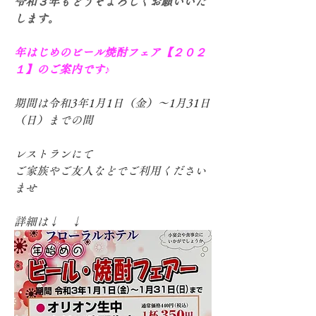
令和３年もどうぞよろしくお願いいた
します。
年はじめのビール焼酎フェア【２０２
１】のご案内です♪
期間は令和3年1月1日（金）～1月31日
（日）までの間
レストランにて
ご家族やご友人などでご利用ください
ませ
詳細は↓　↓