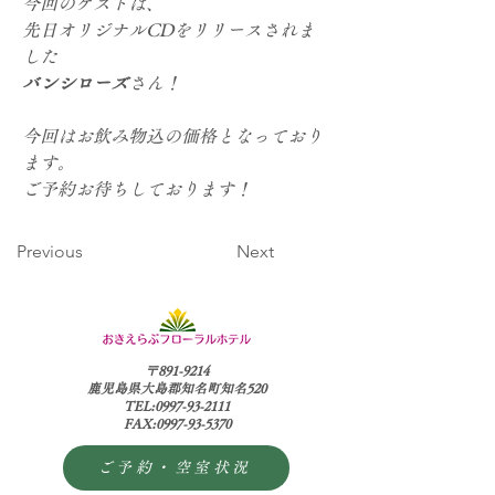
今回のゲストは、
先日オリジナルCDをリリースされま
した
バンシローズ
さん！
今回はお飲み物込の価格となっており
ます。
ご予約お待ちしております！
Previous
Next
〒891-9214
鹿児島県大島郡知名町知名520
TEL:0997-93-2111
FAX:0997-93-5370
ご予約・空室状況