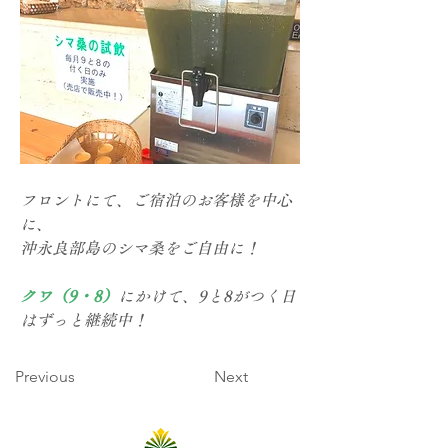
フロントにて、ご宿泊のお客様を中心
に、
沖永良部島のシマ桑をご自由に！
クワ（9・8）
にかけて、9と8がつく日
はずっと継続中！
Previous
Next