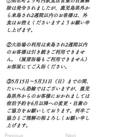
①知名町より町内飲食店営業の自粛解
除は発令されましたが、鹿児島県外か
ら来島され2週間以内のお客様は、外
食はお控えくださいますようお願い申
し上げます。
②大浴場の利用は来島され2週間以内
のお客様は引き続きご利用できませ
ん。（展望浴場もご利用できません）
お部屋にてご入浴ください。
③5月15日～5月31日（日）までの間、
たいへん恐縮ではございますが、鹿児
島県外からのお客様におかれましては
宿泊予約を6月以降への変更・自粛の
ご協力をお願いしております。何卒ご
協力とご理解の程よろしくお願い申し
上げます。
Previous
Next