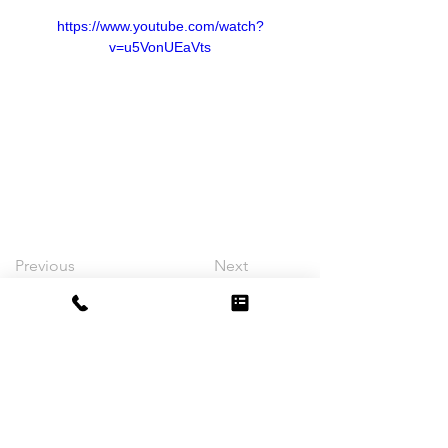
https://www.youtube.com/watch?
v=u5VonUEaVts
Previous
Next
〒891-9214
鹿児島県大島郡知名町知名520
TEL:0997-93-2111
FAX:0997-93-5370