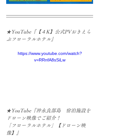
★YouTube『【４K】公式PVおきえら
ぶフローラルホテル』
https://www.youtube.com/watch?
v=RRnfA8sSiLw
★YouTube『沖永良部島　宿泊施設を
ドローン映像でご紹介！

「フローラルホテル」【ドローン映