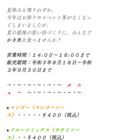
夏休みも残りわずか。
今年はお祭りやイベント等がなくなっ
てしまいましたが、
夏の最後の思い出づくりに、みんなで
かき氷
を食べませんか？
営業時間：１４:００～１６:００まで
販売期間：令和３年８月１８日～令和
３年９月３０日まで
～・～・～・～・～・～　
メ　ニ　
ュ　ー
　～・～・～・～・～・～
●
マンゴー（マンゴーソー
ス）
・・・・・￥４００（税込）
●
フルーツミックス（キウイソー
ス）
・・￥４００（税込）