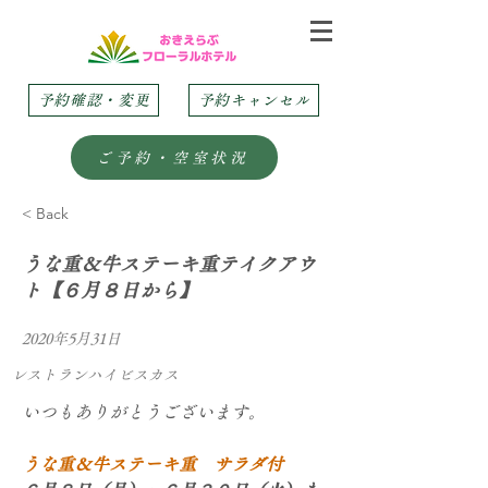
予約確認・変更
予約キャンセル
ご予約・空室状況
< Back
うな重＆牛ステーキ重テイクアウ
ト【６月８日から】
2020年5月31日
レストランハイビスカス
いつもありがとうございます。
うな重＆牛ステーキ重　サラダ付