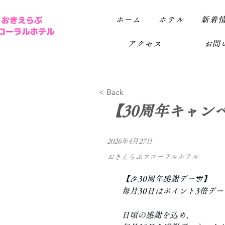
ホーム
ホテル
新着
アクセス
お問い
< Back
【30周年キャン
2026年4月27日
おきえらぶフローラルホテル
【🎉30周年感謝デー🎊】
毎月30日はポイント3倍デー
日頃の感謝を込め、