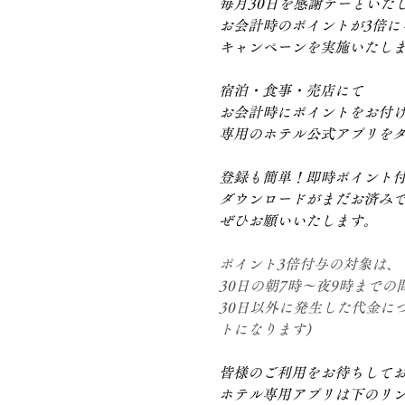
毎月30日を感謝デーといた
お会計時のポイントが3倍に
キャンペーンを実施いたし
宿泊・食事・売店にて
お会計時にポイントをお付
専用のホテル公式アプリを
登録も簡単！即時ポイント
ダウンロードがまだお済み
ぜひお願いいたします。
ポイント3倍付与の対象は、
30日の朝7時～夜9時まで
30日以外に発生した代金に
トになります)
皆様のご利用をお待ちして
ホテル専用アプリは下のリ