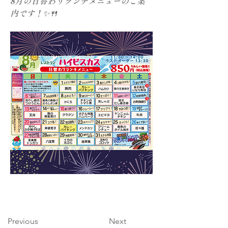
8月の日替わりランチメニューのご案
内です！✨🍴
Previous
Next