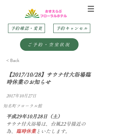
予約確認・変更
予約キャンセル
ご予約・空室状況
< Back
【2017/10/28】サウナ付大浴場臨
時休業のお知らせ
2017年10月27日
知名町フローラル館
平成29年10月28日（土）
サウナ付大浴場は、台風22号接近の
為、
臨時休業
といたします。