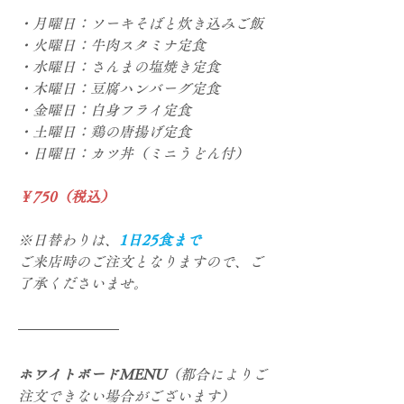
・月曜日：ソーキそばと炊き込みご飯
・火曜日：牛肉スタミナ定食
・水曜日：さんまの塩焼き定食
・木曜日：豆腐ハンバーグ定食
・金曜日：白身フライ定食
・土曜日：鶏の唐揚げ定食
・日曜日：カツ丼（ミニうどん付）
￥750（税込）
※日替わりは、
1日25食まで
ご来店時のご注文となりますので、ご
了承くださいませ。
ホワイトボードMENU
（都合によりご
注文できない場合がございます）