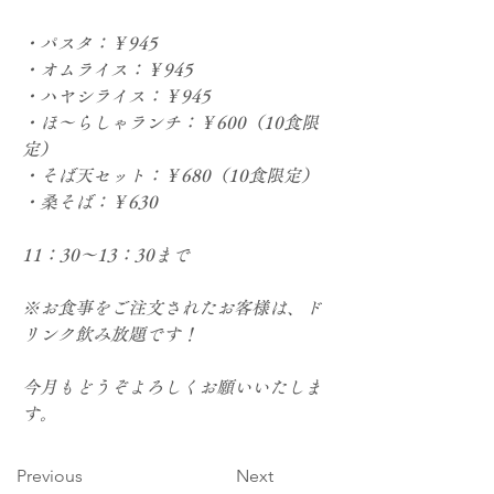
・パスタ：￥945
・オムライス：￥945
・ハヤシライス：￥945
・ほ～らしゃランチ：￥600（10食限
定）
・そば天セット：￥680（10食限定）
・桑そば：￥630
11：30～13：30まで
※お食事をご注文されたお客様は、ド
リンク飲み放題です！
今月もどうぞよろしくお願いいたしま
す。
Previous
Next