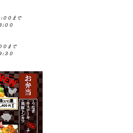
:００まで
:００
００まで
:３０