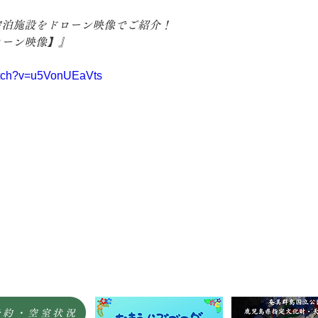
　宿泊施設をドローン映像でご紹介！
ローン映像】』
atch?v=u5VonUEaVts
予約・空室状況