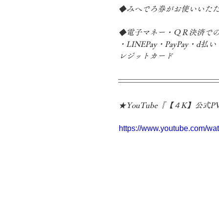
◆みへでろ券がお使いいた
◆電子マネー・ＱＲ決済で
・LINEPay・PayPay・d払
レジットカード
★YouTube『【４K】公
https://www.youtube.com/w