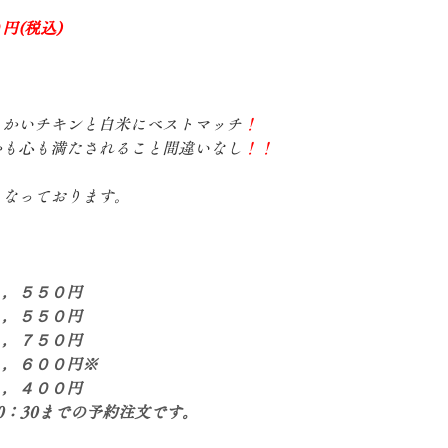
円(税込)
らかいチキンと白米にベストマッチ
！
かも心も満たされること間違いなし
！！
となっております。
１，５５０円
１，５５０円
１，７５０円
１，６００円※
１，４００円
0：30までの予約注文です。