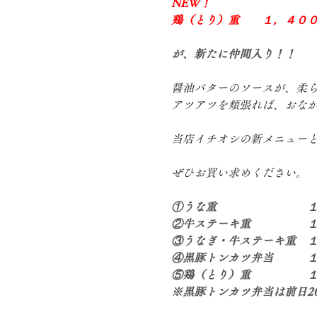
NEW！　
鶏（とり）重　　１，４００
が、新たに仲間入り！！
醤油バターのソースが、柔
アツアツを頬張れば、おな
当店イチオシの新メニュー
ぜひお買い求めください。
①うな重　　　　　　　　
②牛ステーキ重　　　　　
③うなぎ・牛ステーキ重　
④黒豚トンカツ弁当　　　
⑤鶏（とり）重　　　　　
※黒豚トンカツ弁当は前日2