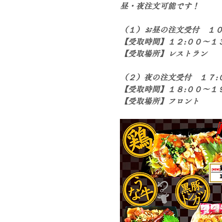
昼・夜注文可能です！
（１）お昼の注文受付　１０
【受取時間】１２:００～１３
【受取場所】レストラン
（２）夜の注文受付　１７:
【受取時間】１８:００～１９
【受取場所】フロント