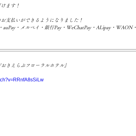
だけます！
のお支払いができるようになりました！
い・auPay・メルペイ・銀行Pay・WeChatPay・ALipay・WAON
式PVおきえらぶフローラルホテル』
atch?v=RRnfA8sSiLw