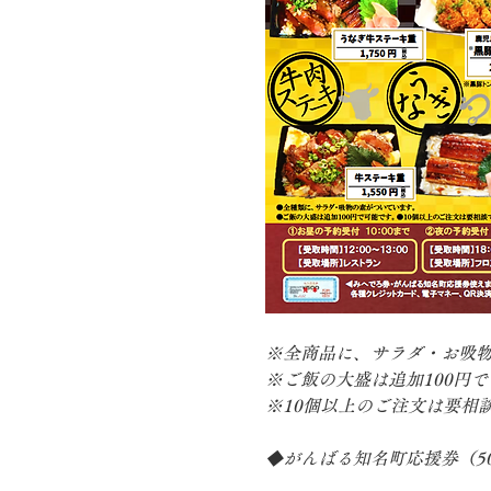
※全商品に、サラダ・お吸
※ご飯の大盛は追加100円
※10個以上のご注文は要相
◆がんばる知名町応援券（500