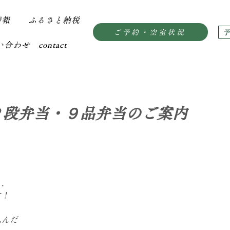
情報
ふるさと納税
ご予約・空室状況
合わせ contact
２段弁当・９品弁当のご案内
り、
す！
込んだ