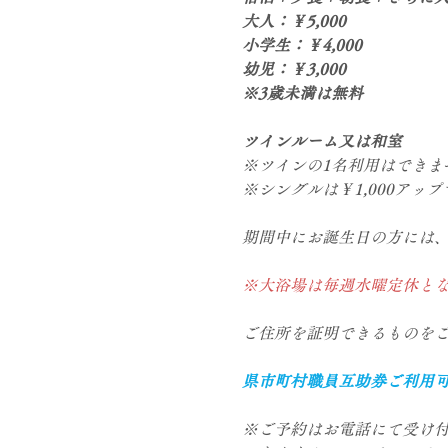
大人：￥5,000
小学生：￥4,000
幼児：￥3,000
※3歳未満は無料
ツインルーム又は和室
※ツインの1名利用はできま
※シングルは￥1,000アッ
期間中にお誕生日の方には
※大浴場は毎週水曜定休と
ご住所を証明できるものを
県市町村職員互助券ご利用
※ご予約はお電話にて受け