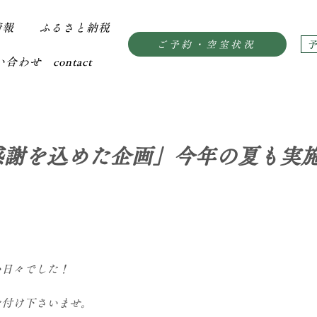
情報
ふるさと納税
ご予約・空室状況
合わせ contact
感謝を込めた企画」今年の夏も実
い日々でした！
。
を付け下さいませ。