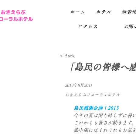
ホーム
ホテル
新着
アクセス
お問い
< Back
「島民の皆様へ
2013年8月20日
おきえらぶフローラルホテル
島民感謝企画！2013
今年の夏は雨も降らずに暑
これからも暑さが続きます
熱中症にはくれぐれもお気