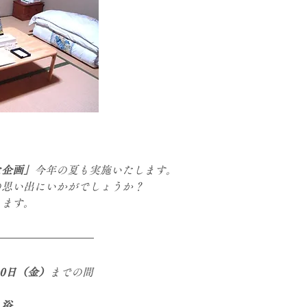
た企画」
今年の夏も実施いたします。
の思い出にいかがでしょうか？
ります。
30日（金）
までの間
入浴