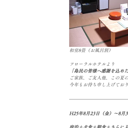
和室8畳（お風呂別）
フローラルホテルより
「島民の皆様へ感謝を込め
ご家族、ご友人他、この夏
今年もお待ち申し上げてお
H25年8月23日（金）～8月
宿泊＋夕食＋朝食＋さらに